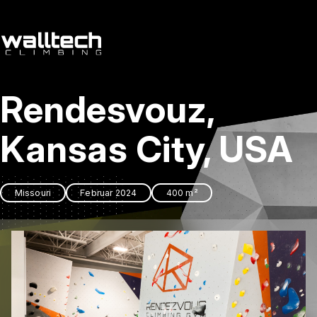
de
/
cs
Rendesvouz,
Dienstleitungen
Referenzen
Kansas City, USA
Kontakt
Missouri
Februar 2024
400 m²