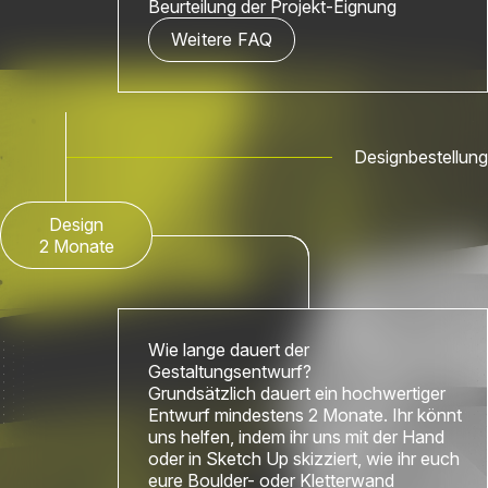
Beurteilung der Projekt-Eignung
Weitere FAQ
Designbestellung
Design
2 Monate
Wie lange dauert der
Gestaltungsentwurf?
Grundsätzlich dauert ein hochwertiger
Entwurf mindestens 2 Monate. Ihr könnt
uns helfen, indem ihr uns mit der Hand
oder in Sketch Up skizziert, wie ihr euch
eure Boulder- oder Kletterwand