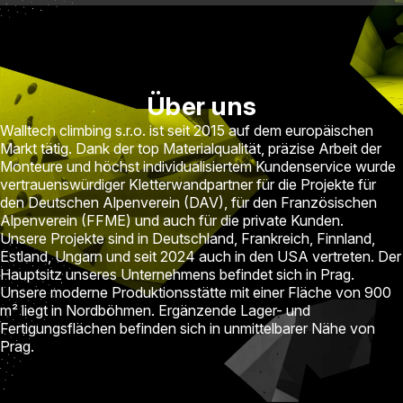
Über uns
Walltech climbing s.r.o. ist seit 2015 auf dem europäischen
Markt tätig. Dank der top Materialqualität, präzise Arbeit der
Monteure und höchst individualisiertem Kundenservice wurde
vertrauenswürdiger Kletterwandpartner für die Projekte für
den Deutschen Alpenverein (DAV), für den Französischen
Alpenverein (FFME) und auch für die private Kunden.
Unsere Projekte sind in Deutschland, Frankreich, Finnland,
Estland, Ungarn und seit 2024 auch in den USA vertreten. Der
Hauptsitz unseres Unternehmens befindet sich in Prag.
Unsere moderne Produktionsstätte mit einer Fläche von 900
m² liegt in Nordböhmen. Ergänzende Lager- und
Fertigungsflächen befinden sich in unmittelbarer Nähe von
Prag.