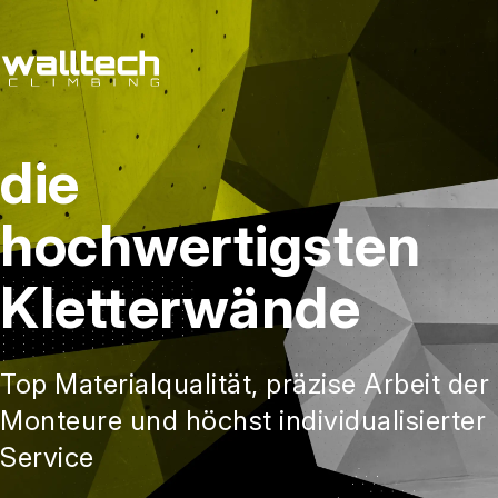
de
/
cs
die
Dienstleitungen
Referenzen
hochwertigsten
Kontakt
Kletterwände
Top Materialqualität, präzise Arbeit der
Monteure und höchst individualisierter
Service