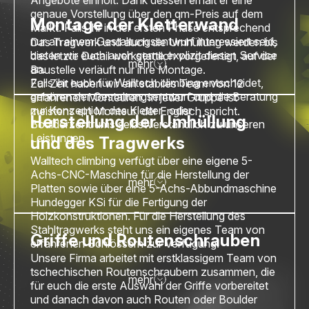
Angebote einholt. Dank dessen erhält er eine
genaue Vorstellung über den qm-Preis auf dem
Montage der Kletterwand
Markt. Falls ihr in der ersten Phase entsprechend
nur an einem Gestaltungsentwurf interessiert seid,
Das Tragwerk und auch die Umhüllung werden bis
bieten wir euch auch gerne explizit diesen Service
das letzte Detail werkstattlich vorgefertigt, auf der
mehr
an.
Baustelle verläuft nur ihre Montage.
Falls ihr euch für Walltech climbing entscheidet,
Zur Zeit haben wir ein stabiles Team von 12
gehören der Gestaltungsentwurf und die Beratung
erfahrenen Monteuren. In jeder Gruppe ist
zur Konzeption des Kletter- oder
meistens ein Monteur, der Englisch spricht.
Herstellung der Umhüllung
Boulderzentrums selbstverständlich zu unseren
Leistungen.
und des Tragwerks
Walltech climbing verfügt über eine eigene 5-
Achs-CNC-Maschine für die Herstellung der
mehr
Platten sowie über eine 5-Achs-Abbundmaschine
Hundegger KSi für die Fertigung der
Holzkonstruktionen. Für die Herstellung des
Stahltragwerks steht uns ein eigenes Team von
Griffe und Routenschrauben
erfahrenen Schlössern zur Verfügung.
Unsere Firma arbeitet mit erstklassigem Team von
tschechischen Routenschraubern zusammen, die
mehr
für euch die erste Auswahl der Griffe vorbereitet
und danach davon auch Routen oder Boulder