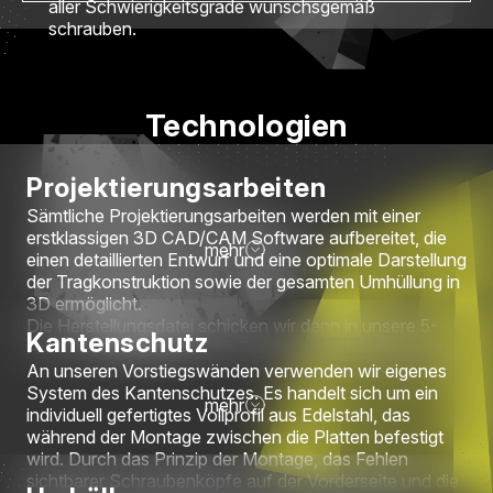
aller Schwierigkeitsgrade wunschsgemäß
schrauben.
Technologien
Projektierungsarbeiten
Sämtliche Projektierungsarbeiten werden mit einer
erstklassigen 3D CAD/CAM Software aufbereitet, die
mehr
einen detaillierten Entwurf und eine optimale Darstellung
der Tragkonstruktion sowie der gesamten Umhüllung in
3D ermöglicht.
Die Herstellungsdatei schicken wir dann in unsere 5-
Kantenschutz
Achs-CNC-Maschinen für Platten und Stabelemente.
An unseren Vorstiegswänden verwenden wir eigenes
System des Kantenschutzes. Es handelt sich um ein
mehr
individuell gefertigtes Vollprofil aus Edelstahl, das
während der Montage zwischen die Platten befestigt
wird. Durch das Prinzip der Montage, das Fehlen
sichtbarer Schraubenköpfe auf der Vorderseite und die