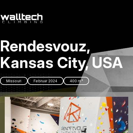
de
/
cs
Rendesvouz,
Dienstleitungen
Referenzen
Kansas City, USA
Kontakt
Missouri
Februar 2024
400 m²