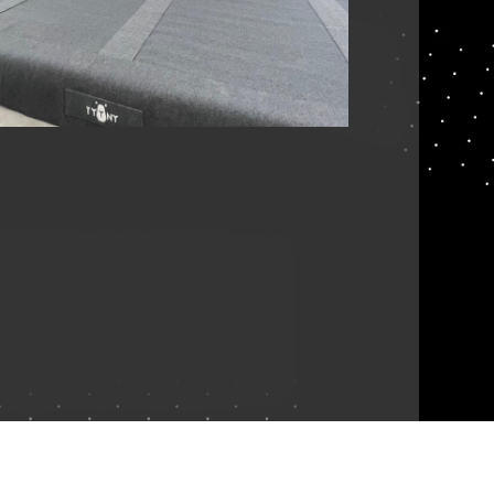
Gebaut für:
Grimpomania