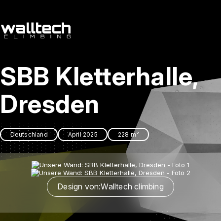
de
/
cs
SBB Kletterhalle,
Dienstleitungen
Referenzen
Dresden
Kontakt
Deutschland
April 2025
228 m²
Design von:
Walltech climbing