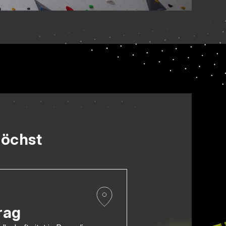
höchst
rag