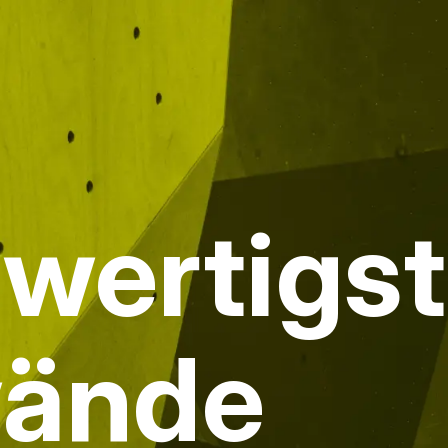
hwertigs
wände