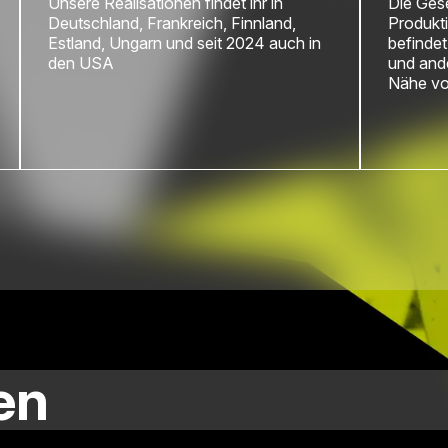
Unsere Realisationen findet ihr in
Die Gese
Deutschland, Frankreich, Finnland,
Produkt
Estland, Ungarn und seit 2024 auch in
befindet
den USA
und ande
Nähe vo
en