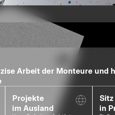
äzise Arbeit der Monteure und 
e
Projekte
Sitz
im Ausland
in P