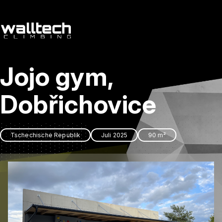
de
/
cs
Jojo gym,
Dienstleitungen
Referenzen
Dobřichovice
Kontakt
Tschechische Republik
Juli 2025
90 m²