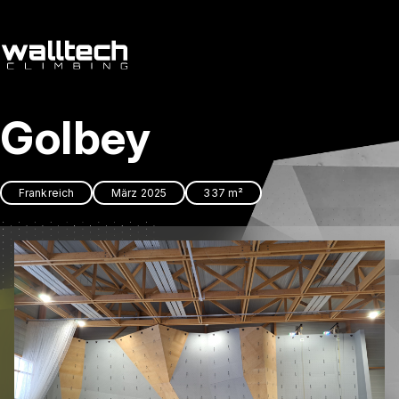
de
/
cs
Golbey
Dienstleitungen
Referenzen
Frankreich
März 2025
337 m²
Kontakt