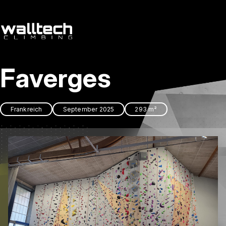
de
/
cs
Faverges
Dienstleitungen
Referenzen
Frankreich
September 2025
293 m²
Kontakt