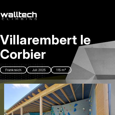
de
/
cs
Villarembert le
Dienstleitungen
Referenzen
Corbier
Kontakt
Frankreich
Juli 2025
115 m²