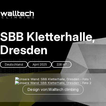
de
/
cs
SBB Kletterhalle,
Dienstleitungen
Referenzen
Dresden
Kontakt
Deutschland
April 2025
228 m²
Design von:
Walltech climbing