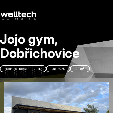
de
/
cs
Jojo gym,
Dienstleitungen
Referenzen
Dobřichovice
Kontakt
Tschechische Republik
Juli 2025
90 m²