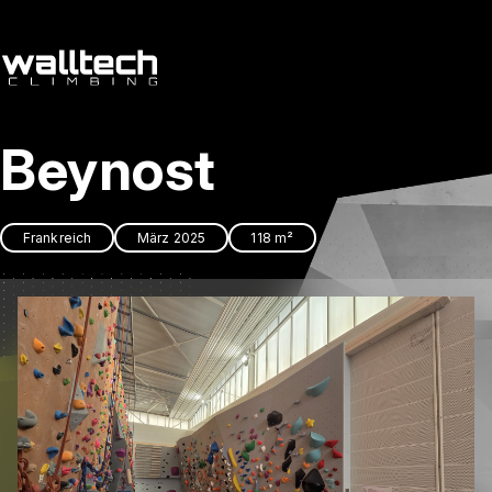
de
/
cs
Beynost
Dienstleitungen
Referenzen
Frankreich
März 2025
118 m²
Kontakt