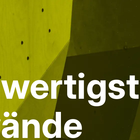
hwertigs
wände