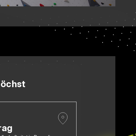
höchst
rag