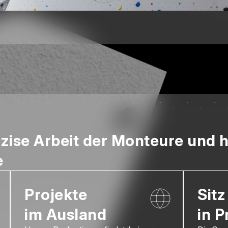
äzise Arbeit der Monteure und 
e
Projekte
Sitz
im Ausland
in P