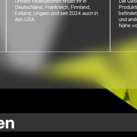
Unsere Realisationen findet ihr in
Die Gese
Deutschland, Frankreich, Finnland,
Produkt
Estland, Ungarn und seit 2024 auch in
befindet
den USA
und ande
Nähe vo
en